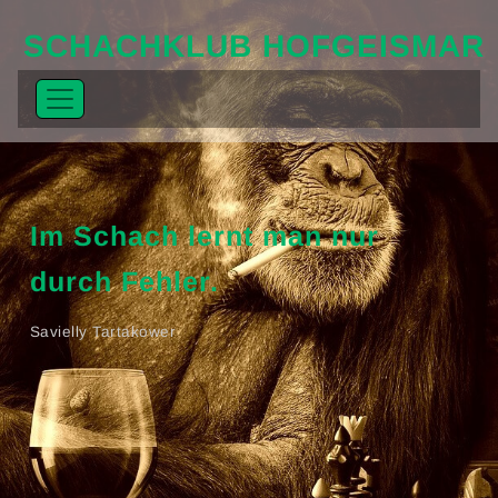
SCHACHKLUB HOFGEISMAR
Im Schach lernt man nur
durch Fehler.
Savielly Tartakower